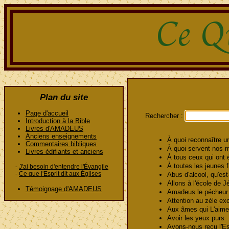
Plan du site
Page d'accueil
Rechercher :
Introduction à la Bible
Livres d'AMADEUS
Anciens enseignements
À quoi reconnaître 
Commentaires bibliques
À quoi servent no
Livres édifiants et anciens
À tous ceux qui ont 
À toutes les jeunes f
-
J'ai besoin d'entendre l'Évangile
-
Ce que l'Esprit dit aux Églises
Abus d'alcool, qu'es
Allons à l'école de 
Témoignage d'AMADEUS
Amadeus le pécheu
Attention au zèle e
Aux âmes qui L'aimen
Avoir les yeux purs
Avons-nous reçu l'E