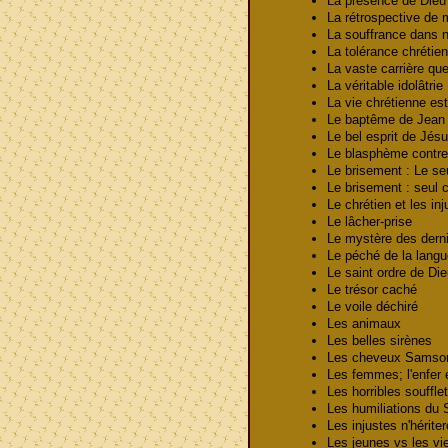
La présence de Dieu
La rétrospective de
La souffrance dans 
La tolérance chréti
La vaste carrière que
La véritable idolâtri
La vie chrétienne es
Le baptême de Jea
Le bel esprit de Jé
Le blasphème contre 
Le brisement : Le seul
Le brisement : seul
Le chrétien et les in
Le lâcher-prise
Le mystère des derni
Le péché de la lan
Le saint ordre de Di
Le trésor caché
Le voile déchiré
Les animaux
Les belles sirènes
Les cheveux Sams
Les femmes; l'enfer 
Les horribles souffl
Les humiliations du
Les injustes n'hérit
Les jeunes vs les v