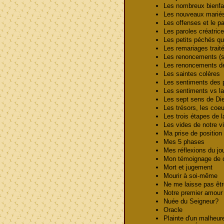
Les nombreux bienfa
Les nouveaux mari
Les offenses et le 
Les paroles créatri
Les petits péchés q
Les remariages trai
Les renoncements (
Les renoncements d
Les saintes colères
Les sentiments des p
Les sentiments vs la
Les sept sens de D
Les trésors, les coe
Les trois étapes de l
Les vides de notre 
Ma prise de positio
Mes 5 phases
Mes réflexions du j
Mon témoignage de
Mort et jugement
Mourir à soi-même
Ne me laisse pas êt
Notre premier amou
Nuée du Seigneur?
Oracle
Plainte d'un malheu