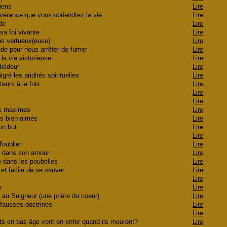
tiens
Lire
évérance que vous obtiendrez la vie
Lire
rude
Lire
sa foi vivante
Lire
us vertueux(euse)
Lire
de pour nous arrêter de fumer
Lire
la vie victorieuse
Lire
 tiédeur
Lire
gré les aridités spirituelles
Lire
teurs à la fois
Lire
Lire
e
Lire
des maximes
Lire
os bien-aimés
Lire
r un but
Lire
e
Lire
d'oublier
Lire
ce dans son amour
Lire
te dans les poubelles
Lire
e et facile de se sauver
Lire
ge
Lire
ie
Lire
 au Seigneur (une prière du coeur)
Lire
s fausses doctrines
Lire
Lire
nts en bas âge vont en enfer quand ils meurent?
Lire