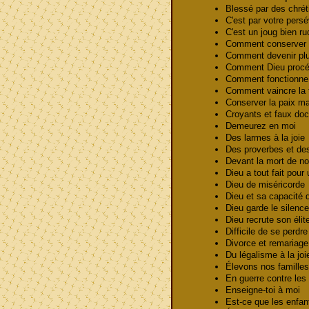
Blessé par des chré
C'est par votre pers
C'est un joug bien 
Comment conserver 
Comment devenir pl
Comment Dieu procé
Comment fonctionne 
Comment vaincre la
Conserver la paix mal
Croyants et faux doc
Demeurez en moi
Des larmes à la joi
Des proverbes et 
Devant la mort de n
Dieu a tout fait pou
Dieu de miséricord
Dieu et sa capacité 
Dieu garde le silen
Dieu recrute son éli
Difficile de se perdr
Divorce et remaria
Du légalisme à la jo
Élevons nos familles
En guerre contre le
Enseigne-toi à moi
Est-ce que les enfa