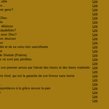
t utile
Lire
ce...
Lire
 les gens?
Lire
Lire
e Dieu
Lire
rle
Lire
s délaisse
Lire
culpabilités?
Lire
on avec Dieu?
Lire
avec douceur
Lire
deur
Lire
lité et de sa vertu très sanctifiante
Lire
îme
Lire
e de Shebah (Poème)
Lire
 ne sont pas pénibles
Lire
Lire
r son premier amour par l'attrait des loisirs et des biens matériels
Lire
Lire
sans fond, qui est la garantie de son Amour sans borne
Lire
Lire
u...
Lire
espondance à la grâce assure la paix
Lire
ée
Lire
Lire
é
Lire