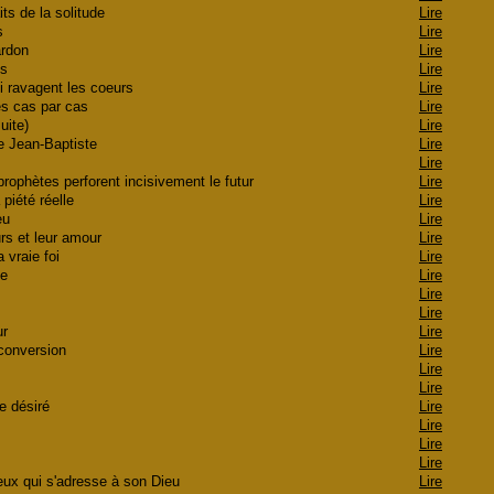
its de la solitude
Lire
és
Lire
pardon
Lire
ces
Lire
ui ravagent les coeurs
Lire
tés cas par cas
Lire
suite)
Lire
e Jean-Baptiste
Lire
Lire
rophètes perforent incisivement le futur
Lire
 piété réelle
Lire
ieu
Lire
urs et leur amour
Lire
a vraie foi
Lire
vie
Lire
n
Lire
Lire
our
Lire
 conversion
Lire
Lire
Lire
re désiré
Lire
r
Lire
Lire
Lire
reux qui s'adresse à son Dieu
Lire