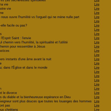
 vs Les sécheresses spirituelles
Lire
 ma vie
Lire
notre vie
Lire
enne
Lire
 nous ouvre l'humilité vs l'orgueil qui ne mène nulle part
Lire
e
Lire
t-elle facile ou pas?
Lire
n
Lire
sus
Lire
l'Esprit Saint : l'envie
Lire
 chemin vers l'humilité, la spiritualité et l'utilité
Lire
 chemin pour ressembler à Jésus
Lire
justices
Lire
Lire
ers instants d'une âme avant la nuit
Lire
gue
Lire
eu; dans l'Église et dans le monde
Lire
Lire
Lire
Lire
Lire
on
Lire
et le divorce
Lire
ets du diable et la bienheureuse espérance en Dieu
Lire
 Seigneur sont plus douces que toutes les louanges des hommes
Lire
eront pas
Lire
ieux chrétiens
Lire