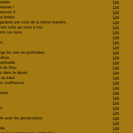
estante
Lire
épreuves I
Lire
épreuves II
Lire
es brebis
Lire
garderai une croix de la même manière...
Lire
hors celui qui vient à moi
Lire
armi ces lions
Lire
Lire
ié...
Lire
Lire
nge les vies en profondeur
Lire
 jaloux
Lire
spirituelle
Lire
nel de Dieu
Lire
us dans le désert
Lire
e au salut
Lire
mes souffrances
Lire
Lire
saints
Lire
Lire
Lire
sse
Lire
ce
Lire
èle avec les persécutions
Lire
ur
Lire
elle
Lire