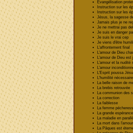
Évangélisation prot
Instruction sur les 
Instruction sur les 
Jésus, la sagesse d
Jamais plus je ne re
Je ne mettrai pas de
Je suis en danger p
Je suis le vrai cep
Je viens d'être humil
L'affrontement final
L'amour de Dieu cha
L'amour de Dieu est
L'amour et la nudité 
L'amour incondition
L'Esprit poussa Jés
L'humilité nécessair
La belle raison de 
La brebis retrouvée
La communion des 
La correction
La faiblesse
La femme péchere
La grande espéran
La maladie en parall
La mort dans l'amo
La Pâques est étern