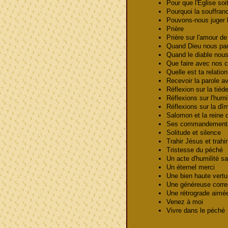
Pour que l'Église soi
Pourquoi la souffran
Pouvons-nous juger
Prière
Prière sur l'amour d
Quand Dieu nous pa
Quand le diable nou
Que faire avec nos 
Quelle est ta relati
Recevoir la parole 
Réflexion sur la tié
Réflexions sur l'humi
Réflexions sur la d
Salomon et la rein
Ses commandements
Solitude et silence
Trahir Jésus et trahi
Tristesse du péché
Un acte d'humilité 
Un éternel merci
Une bien haute vert
Une généreuse corr
Une rétrograde aim
Venez à moi
Vivre dans le péch