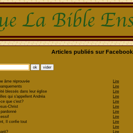
Articles publiés sur Faceboo
une âme réprouvée
Lire
s manquements
Lire
été blessés dans leur église
Lire
illes qui s'appellent Andréa
Lire
t-ce que c'est?
Lire
Jésus-Christ
Lire
r pardonné
Lire
xcessif
Lire
t, Il confie tout
Lire
Lire
sprit?
Lire