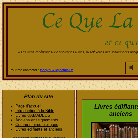
« Les tiens rebâtiront sur d'anciennes ruines, tu relèveras des fondements antiqu
Pour me contacter :
jocelyn041@hotmail.fr
Plan du site
Livres édifiant
Page d'accueil
Introduction à la Bible
anciens
Livres d'AMADEUS
Anciens enseignements
Commentaires bibliques
Livres édifiants et anciens