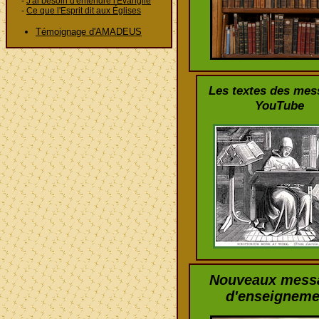
-
J'ai besoin d'entendre l'Évangile
-
Ce que l'Esprit dit aux Églises
Témoignage d'AMADEUS
Les textes des mes
YouTube
Nouveaux mess
d'enseigneme